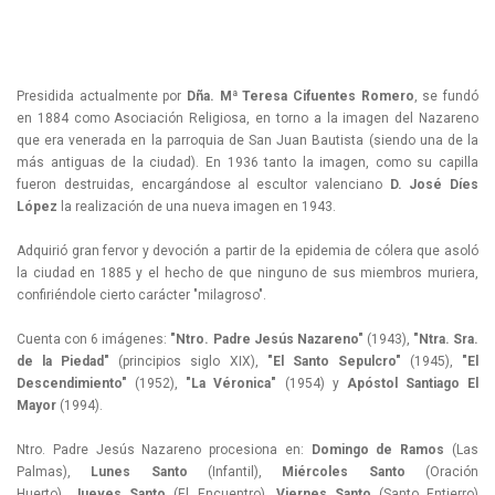
Presidida actualmente por
Dña. Mª Teresa Cifuentes Romero
, se fundó
en 1884 como Asociación Religiosa, en torno a la imagen del Nazareno
que era venerada en la parroquia de San Juan Bautista (siendo una de la
más antiguas de la ciudad). En 1936 tanto la imagen, como su capilla
fueron destruidas, encargándose al escultor valenciano
D. José Díes
López
la realización de una nueva imagen en 1943.
Adquirió gran fervor y devoción a partir de la epidemia de cólera que asoló
la ciudad en 1885 y el hecho de que ninguno de sus miembros muriera,
confiriéndole cierto carácter "milagroso".
Cuenta con 6 imágenes:
"Ntro. Padre Jesús Nazareno"
(1943),
"Ntra. Sra.
de la Piedad"
(principios siglo XIX),
"El Santo Sepulcro"
(1945),
"El
Descendimiento"
(1952),
"La Véronica"
(1954) y
Apóstol Santiago El
Mayor
(1994).
Ntro. Padre Jesús Nazareno procesiona en:
Domingo de Ramos
(Las
Palmas),
Lunes Santo
(Infantil),
Miércoles Santo
(Oración
Huerto),
Jueves Santo
(El Encuentro),
Viernes Santo
(Santo Entierro)