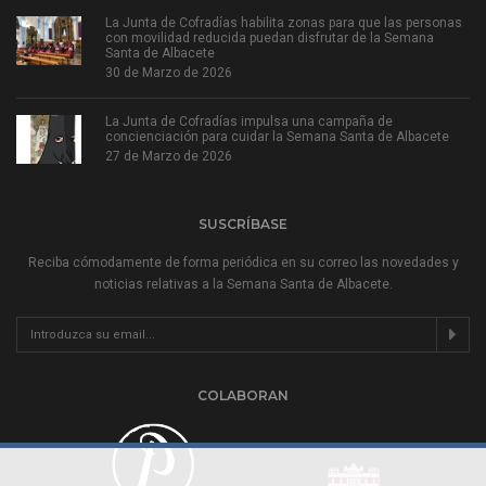
La Junta de Cofradías habilita zonas para que las personas
con movilidad reducida puedan disfrutar de la Semana
Santa de Albacete
30 de Marzo de 2026
La Junta de Cofradías impulsa una campaña de
concienciación para cuidar la Semana Santa de Albacete
27 de Marzo de 2026
SUSCRÍBASE
Reciba cómodamente de forma periódica en su correo las novedades y
noticias relativas a la Semana Santa de Albacete.
COLABORAN