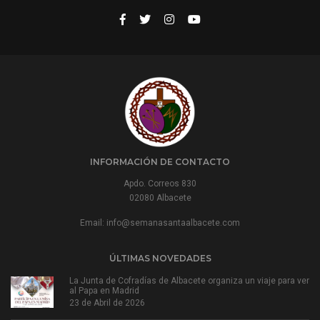
INFORMACIÓN DE CONTACTO
Apdo. Correos 830
02080 Albacete
Email:
info@semanasantaalbacete.com
ÚLTIMAS NOVEDADES
La Junta de Cofradías de Albacete organiza un viaje para ver
al Papa en Madrid
23 de Abril de 2026